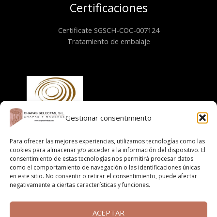
Certificaciones
Certificate SGSCH-COC-007124
Tratamiento de embalaje
Gestionar consentimiento
Información
Para ofrecer las mejores experiencias, utilizamos tecnologías como las
cookies para almacenar y/o acceder a la información del dispositivo. El
consentimiento de estas tecnologías nos permitirá procesar datos
Aviso legal
como el comportamiento de navegación o las identificaciones únicas
Política de cookies
en este sitio. No consentir o retirar el consentimiento, puede afectar
negativamente a ciertas características y funciones.
Políticas de privacidad
Cláusula informativa
Términos y condiciones de compra online
ACEPTAR