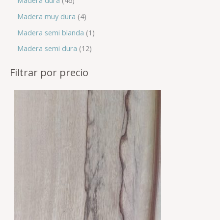
Madera dura
Eucaliptus Pomele – Eucalyptus globulus labill
4,50
€