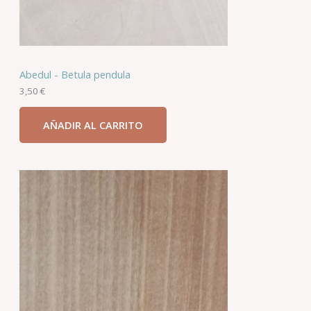
Madera dura
Eucaliptus rameado Smoke – Eucalyptus globulus labill
6,00
€