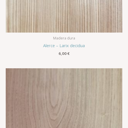
Madera dura
Alerce – Larix decidua
6,00
€