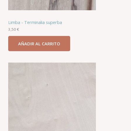
Madera dura
Eucaliptus Rameado – Eucalyptus globulus labill
3,50
€