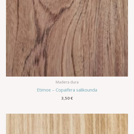
Madera dura
Etimoe – Copaifera salikounda
3,50
€