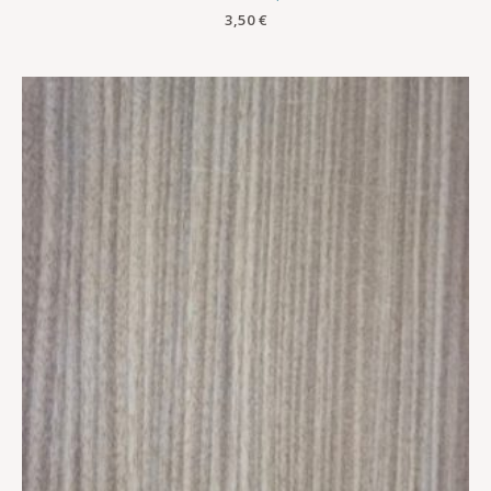
3,50
€