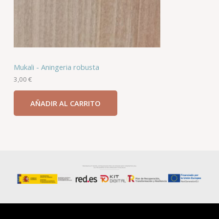
Madera dura
Eucaliptus Smoke – Eucalyptus globulus labill
5,50
€