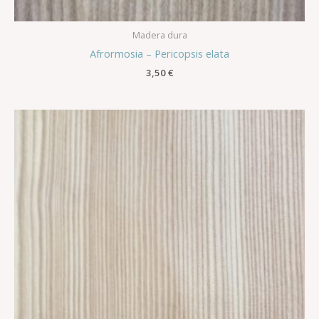
Madera dura
Afrormosia – Pericopsis elata
3,50
€