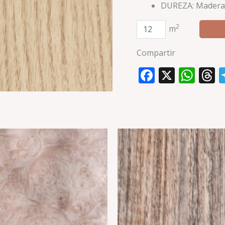
DUREZA: Madera
2
m
Compartir
Faceboo
X
Wha
T