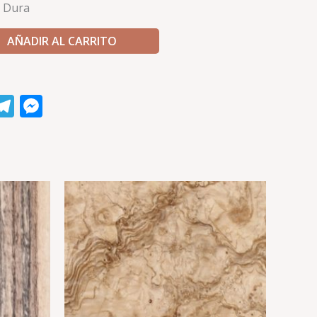
 Dura
AÑADIR AL CARRITO
k
tsApp
hreads
Telegram
Messenger