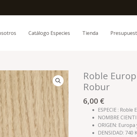
sotros
Catálogo Especies
Tienda
Presupues
Roble Europ
Roble
Europeo
Robur
Mallado
-
6,00
€
Quercus
ESPECIE : Roble
Robur
NOMBRE CIENTIF
cantidad
ORIGEN: Europa y
DENSIDAD: 740 