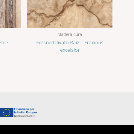
Madera dura
ehie
Fresno Olivato Raiz – Fraxinus
excelsior