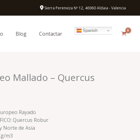
Sierra Perenxiza Nº 12, 46960 Aldaia - Valencia
Spanish
to
Blog
Contactar
eo Mallado – Quercus
 Europeo Rayado
ICO: Quercus Robur
 Norte de Asia
Kg/m3