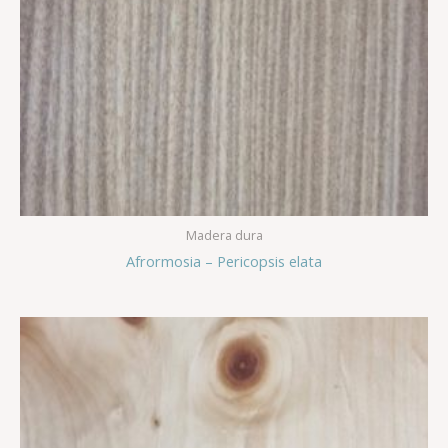
Madera dura
Afrormosia – Pericopsis elata