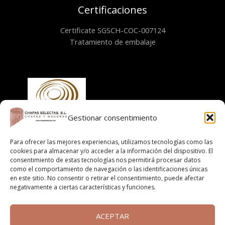
Certificaciones
Certificate SGSCH-COC-007124
Tratamiento de embalaje
Gestionar consentimiento
Para ofrecer las mejores experiencias, utilizamos tecnologías como las
Información
cookies para almacenar y/o acceder a la información del dispositivo. El
consentimiento de estas tecnologías nos permitirá procesar datos
Aviso legal
como el comportamiento de navegación o las identificaciones únicas
Política de cookies
en este sitio. No consentir o retirar el consentimiento, puede afectar
negativamente a ciertas características y funciones.
Políticas de privacidad
Cláusula informativa
Términos y condiciones de compra online
ACEPTAR