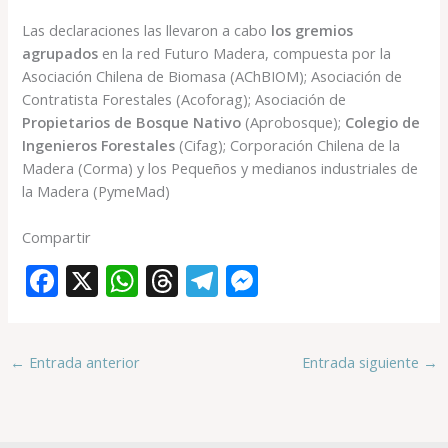
Las declaraciones las llevaron a cabo
los gremios
agrupados
en la red Futuro Madera, compuesta por la
Asociación Chilena de Biomasa (AChBIOM); Asociación de
Contratista Forestales (Acoforag); Asociación de
Propietarios de Bosque Nativo
(Aprobosque);
Colegio de
Ingenieros Forestales
(Cifag); Corporación Chilena de la
Madera (Corma) y los Pequeños y medianos industriales de
la Madera (PymeMad)
Compartir
F
X
W
T
T
M
ac
h
h
el
e
e
at
re
e
ss
←
Entrada anterior
Entrada siguiente
→
b
s
a
gr
e
o
A
d
a
n
o
p
s
m
g