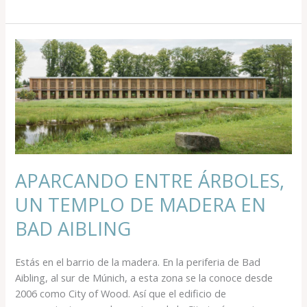
APARCANDO
ENTRE
ÁRBOLES,
UN
TEMPLO
DE
MADERA
EN
BAD
APARCANDO ENTRE ÁRBOLES,
AIBLING
UN TEMPLO DE MADERA EN
BAD AIBLING
Estás en el barrio de la madera. En la periferia de Bad
Aibling, al sur de Múnich, a esta zona se la conoce desde
2006 como City of Wood. Así que el edificio de