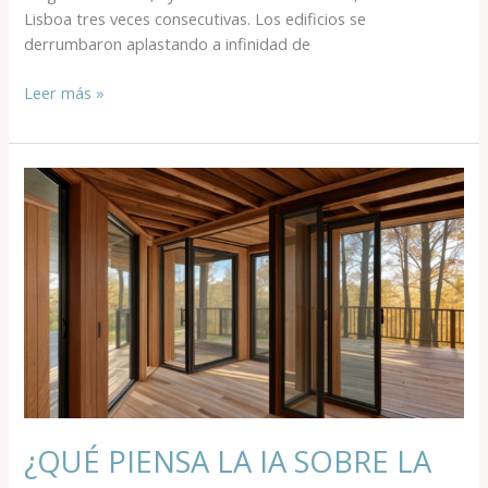
Lisboa tres veces consecutivas. Los edificios se
derrumbaron aplastando a infinidad de
Leer más »
¿QUÉ
PIENSA
LA
IA
SOBRE
LA
MADERA?
¿QUÉ PIENSA LA IA SOBRE LA