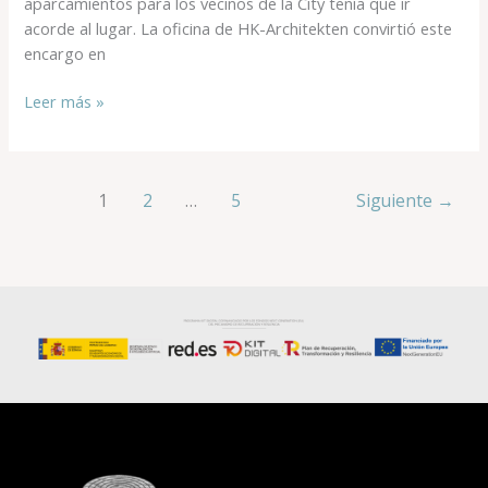
aparcamientos para los vecinos de la City tenía que ir
acorde al lugar. La oficina de HK-Architekten convirtió este
encargo en
Leer más »
1
2
…
5
Siguiente
→