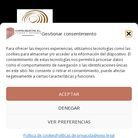
Gestionar consentimiento
Para ofrecer las mejores experiencias, utilizamos tecnologías como las
Información
cookies para almacenar y/o acceder a la información del dispositivo. El
consentimiento de estas tecnologías nos permitirá procesar datos
Aviso legal
como el comportamiento de navegación o las identificaciones únicas
Política de cookies
en este sitio. No consentir o retirar el consentimiento, puede afectar
negativamente a ciertas características y funciones.
Políticas de privacidad
Cláusula informativa
Términos y condiciones de compra online
ACEPTAR
DENEGAR
Copyright © 2026 |
europeART
VER PREFERENCIAS
Facebook
Política de cookies
Políticas de privacidad
Aviso legal