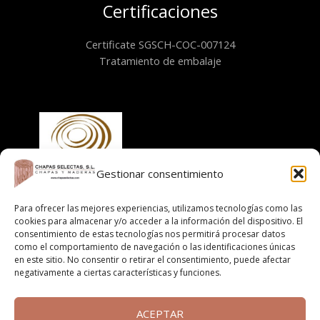
Certificaciones
Certificate SGSCH-COC-007124
Tratamiento de embalaje
Gestionar consentimiento
Información
Para ofrecer las mejores experiencias, utilizamos tecnologías como las
cookies para almacenar y/o acceder a la información del dispositivo. El
consentimiento de estas tecnologías nos permitirá procesar datos
Aviso legal
como el comportamiento de navegación o las identificaciones únicas
Política de cookies
en este sitio. No consentir o retirar el consentimiento, puede afectar
negativamente a ciertas características y funciones.
Políticas de privacidad
Cláusula informativa
Términos y condiciones de compra online
ACEPTAR