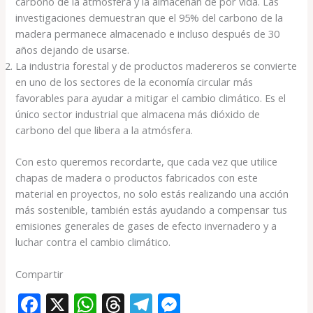
carbono de la atmósfera y la almacenan de por vida. Las
investigaciones demuestran que el 95% del carbono de la
madera permanece almacenado e incluso después de 30
años dejando de usarse.
La industria forestal y de productos madereros se convierte
en uno de los sectores de la economía circular más
favorables para ayudar a mitigar el cambio climático. Es el
único sector industrial que almacena más dióxido de
carbono del que libera a la atmósfera.
Con esto queremos recordarte, que cada vez que utilice
chapas de madera o productos fabricados con este
material en proyectos, no solo estás realizando una acción
más sostenible, también estás ayudando a compensar tus
emisiones generales de gases de efecto invernadero y a
luchar contra el cambio climático.
Compartir
F
X
W
T
T
M