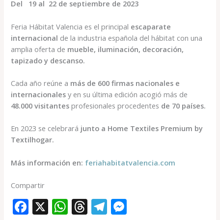
Del 19 al 22 de septiembre de 2023
Feria Hábitat Valencia es el principal
escaparate
internacional
de la industria española del hábitat con una
amplia oferta de
mueble, iluminación, decoración,
tapizado y descanso.
Cada año reúne a
más de 600 firmas nacionales e
internacionales
y en su última edición acogió más de
48.000 visitantes
profesionales procedentes
de 70 países.
En 2023 se celebrará
junto a Home Textiles Premium by
Textilhogar.
Más información en:
feriahabitatvalencia.com
Compartir
F
X
W
T
T
M