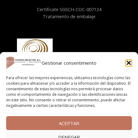
Certificate SGSCH-COC-007124
Tratamiento de embalaje
Gestionar consentimiento
Para ofrecer las mejores experiencias, utilizamos tecnologías como las
Información
cookies para almacenar y/o acceder a la información del dispositivo. El
consentimiento de estas tecnologías nos permitirá procesar datos
Aviso legal
como el comportamiento de navegación o las identificaciones únicas
Política de cookies
en este sitio. No consentir o retirar el consentimiento, puede afectar
negativamente a ciertas características y funciones.
Políticas de privacidad
Cláusula informativa
Términos y condiciones de compra online
ACEPTAR
DENEGAR