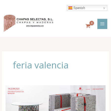
Ir
al
Spanish
contenido
feria valencia
Feria
Internacional
del
Mueble
e